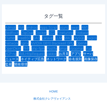
タグ一覧
Admob
AMI
android
Apps Script
async
await
AWS
BedRock
ClipOval
Docker
EC2
Finetuning
Firebase
Flutter
FreeBSD
GAS
Laravel
LLM
MAC
MySQL
nagios
Network
nginx
NVIDIA GB10 Blackwell GPU
OpenAI
OpenDkim
PHP
php-fpm
Postfix
qmail
Vpopmail
Vue
XCP-ng
XMLHttpRequest
zabbix
お月見
アプリ
サーバ
ニュース
ネイティブ広告
ネットワーク
命名規則
画像保存
監視
開発環境
HOME
株式会社クレアヴォイアンス