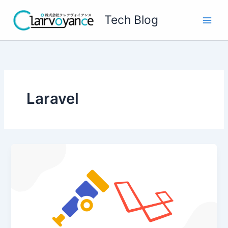
内
Tech Blog
容
を
ス
キ
ッ
プ
Laravel