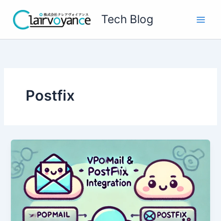
内
Tech Blog
容
を
ス
キ
ッ
プ
Postfix