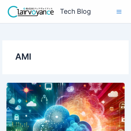
内
Tech Blog
容
を
ス
キ
ッ
プ
AMI