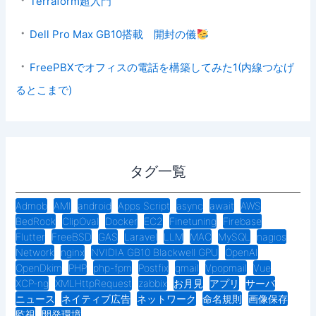
Terraform超入門
Dell Pro Max GB10搭載 開封の儀
FreePBXでオフィスの電話を構築してみた1(内線つなげ
るとこまで)
タグ一覧
Admob
AMI
android
Apps Script
async
await
AWS
BedRock
ClipOval
Docker
EC2
Finetuning
Firebase
Flutter
FreeBSD
GAS
Laravel
LLM
MAC
MySQL
nagios
Network
nginx
NVIDIA GB10 Blackwell GPU
OpenAI
OpenDkim
PHP
php-fpm
Postfix
qmail
Vpopmail
Vue
XCP-ng
XMLHttpRequest
zabbix
お月見
アプリ
サーバ
ニュース
ネイティブ広告
ネットワーク
命名規則
画像保存
監視
開発環境