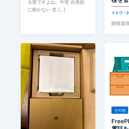
大変ですよね、中受 自発的
に動かない 世 […]
イトウ
-
2
開発環境 P
その他
Fre
電話を