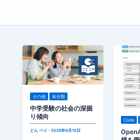
内
容
を
ス
キ
ッ
プ
その他
未分類
中学受験の社会の深掘
り傾向
Code
どん ペイ
-
2026年6月10日
Open
様を管