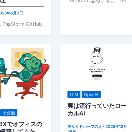
Terraform超入門 最近、Terr
026年6月3日
hpStorm GitHub
LLM
OpenAI
実は流行っていたロー
カルAI
未分類
ePBXでオフィスの
左サイドハーフの人
-
2025年12月
構築してみた
25日