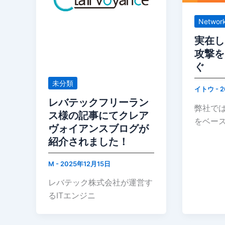
Networ
実在し
攻撃をC
ぐ
未分類
イトウ
-
2
レバテックフリーラン
弊社では
ス様の記事にてクレア
をベー
ヴォイアンスブログが
紹介されました！
M
-
2025年12月15日
レバテック株式会社が運営す
るITエンジニ