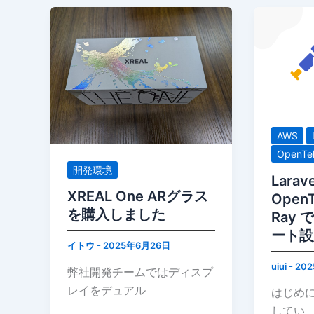
AWS
OpenTe
開発環境
Larave
XREAL One ARグラス
OpenT
を購入しました
Ray
ート設
イトウ
-
2025年6月26日
uiui
-
20
弊社開発チームではディスプ
レイをデュアル
はじめに
してい