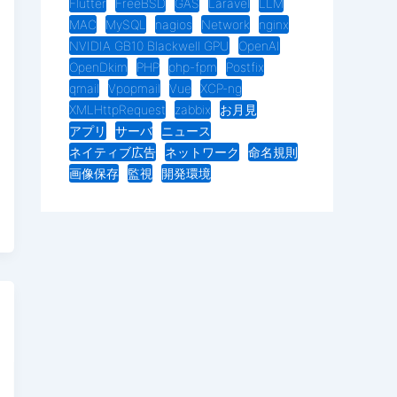
Flutter
FreeBSD
GAS
Laravel
LLM
MAC
MySQL
nagios
Network
nginx
NVIDIA GB10 Blackwell GPU
OpenAI
OpenDkim
PHP
php-fpm
Postfix
qmail
Vpopmail
Vue
XCP-ng
XMLHttpRequest
zabbix
お月見
アプリ
サーバ
ニュース
ネイティブ広告
ネットワーク
命名規則
画像保存
監視
開発環境