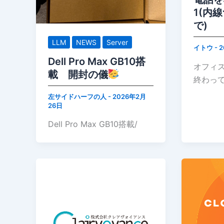
1(内
で)
LLM
NEWS
Server
イトウ
-
2
Dell Pro Max GB10搭
オフィ
載 開封の儀
終わっ
左サイドハーフの人
-
2026年2月
26日
Dell Pro Max GB10搭載/