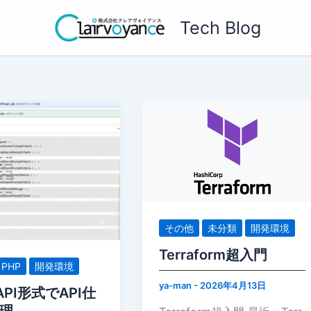
Tech Blog
その他
未分類
開発環境
Terraform超入門
PHP
開発環境
ya-man
-
2026年4月13日
API形式でAPI仕
理