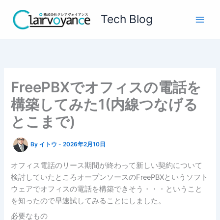
内
Tech Blog
容
を
ス
キ
ッ
プ
FreePBXでオフィスの電話を
構築してみた1(内線つなげる
とこまで)
By
イトウ
-
2026年2月10日
オフィス電話のリース期間が終わって新しい契約について
検討していたところオープンソースのFreePBXというソフト
ウェアでオフィスの電話を構築できそう・・・ということ
を知ったので早速試してみることにしました。
必要なもの