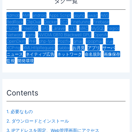
タグ一覧
Admob
AMI
android
Apps Script
async
await
AWS
BedRock
ClipOval
Docker
EC2
Finetuning
Firebase
Flutter
FreeBSD
GAS
Laravel
LLM
MAC
MySQL
nagios
Network
nginx
NVIDIA GB10 Blackwell GPU
OpenAI
OpenDkim
PHP
php-fpm
Postfix
qmail
Vpopmail
Vue
XCP-ng
XMLHttpRequest
zabbix
お月見
アプリ
サーバ
ニュース
ネイティブ広告
ネットワーク
命名規則
画像保存
監視
開発環境
Contents
1.
必要なもの
2.
ダウンロードとインストール
3.
IPアドレスを固定、Web管理画面にアクセス