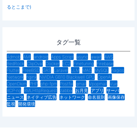
るとこまで)
タグ一覧
Admob
AMI
android
Apps Script
async
await
AWS
BedRock
ClipOval
Docker
EC2
Finetuning
Firebase
Flutter
FreeBSD
GAS
Laravel
LLM
MAC
MySQL
nagios
Network
nginx
NVIDIA GB10 Blackwell GPU
OpenAI
OpenDkim
PHP
php-fpm
Postfix
qmail
Vpopmail
Vue
XCP-ng
XMLHttpRequest
zabbix
お月見
アプリ
サーバ
ニュース
ネイティブ広告
ネットワーク
命名規則
画像保存
監視
開発環境