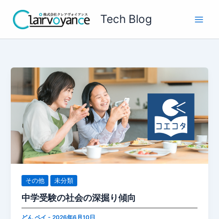
内
Tech Blog
容
を
ス
キ
ッ
プ
その他
未分類
中学受験の社会の深掘り傾向
どん ペイ
-
2026年6月10日